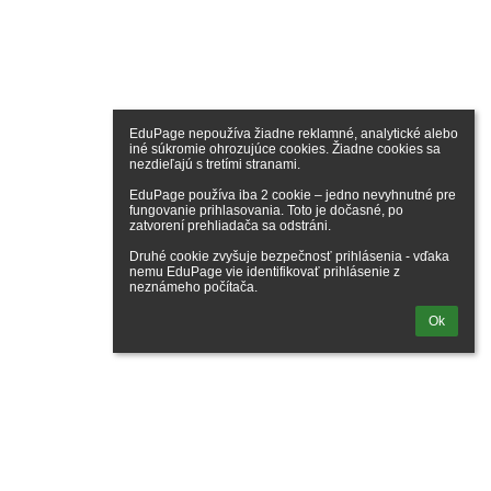
EduPage nepoužíva žiadne reklamné, analytické alebo 
iné súkromie ohrozujúce cookies. Žiadne cookies sa 
nezdieľajú s tretími stranami.

EduPage používa iba 2 cookie – jedno nevyhnutné pre 
fungovanie prihlasovania. Toto je dočasné, po 
zatvorení prehliadača sa odstráni.

Druhé cookie zvyšuje bezpečnosť prihlásenia - vďaka 
nemu EduPage vie identifikovať prihlásenie z 
neznámeho počítača.
Ok