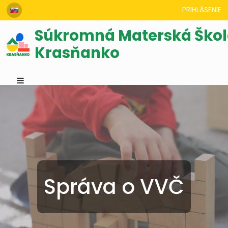
PRIHLÁSENIE
Súkromná Materská Ško
Krasňanko
Správa o VVČ